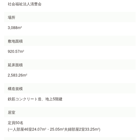
社会福祉法人清豊会
場所
3,088m²
敷地面積
920.57m²
延床面積
2,583.26m²
構造規模
鉄筋コンクリート造、地上5階建
居室
定員50名
(一人部屋46室24.07m²・25.05m²夫婦部屋2室33.25m²)